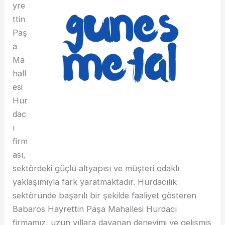
yre
ttin
Paş
a
Ma
hall
esi
Hur
dac
ı
firm
ası,
sektördeki güçlü altyapısı ve müşteri odaklı
yaklaşımıyla fark yaratmaktadır. Hurdacılık
sektöründe başarılı bir şekilde faaliyet gösteren
Babaros Hayrettin Paşa Mahallesi Hurdacı
firmamız, uzun yıllara dayanan deneyimi ve gelişmiş