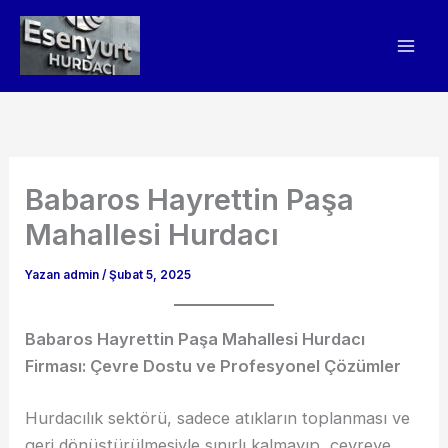
İçeriğe
atla
Babaros Hayrettin Paşa
Mahallesi Hurdacı
Yazan
admin
/
Şubat 5, 2025
Babaros Hayrettin Paşa Mahallesi Hurdacı
Firması: Çevre Dostu ve Profesyonel Çözümler
Hurdacılık sektörü, sadece atıkların toplanması ve
geri dönüştürülmesiyle sınırlı kalmayıp, çevreye