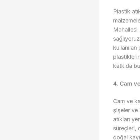
Plastik at
malzemeler
Mahallesi 
sağlıyoruz
kullanılan 
plastikler
katkıda bu
4. Cam ve
Cam ve ka
şişeler ve 
atıkları ye
süreçleri,
doğal kayn