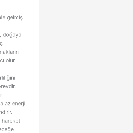
ale gelmiş
ç, doğaya
nç
nakların
ı olur.
iliğini
revdir.
r
a az enerji
dirir.
e hareket
leceğe