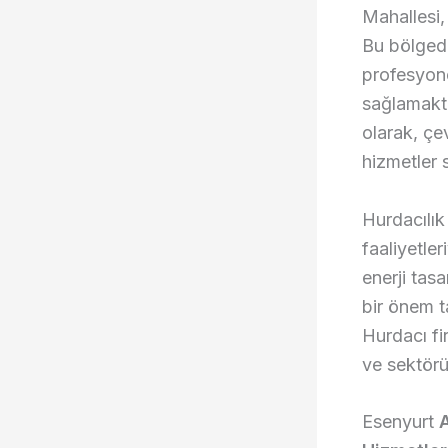
Mahallesi,
Bu bölged
profesyone
sağlamakta
olarak, çe
hizmetler 
Hurdacılık
faaliyetle
enerji tas
bir önem t
Hurdacı fi
ve sektörü
Esenyurt