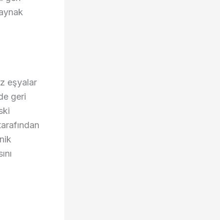
kaynak
az eşyalar
de geri
ski
 tarafından
nik
ını