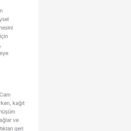
an
ysel
mesini
için
,
reye
. Cam
irken, kağıt
dönüşüm
sağlar ve
kları geri