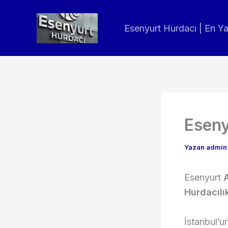
İçeriğe
atla
Esenyurt Hurdacı | En Y
Eseny
Yazan
admi
Esenyurt
Hurdacılı
İstanbul’u