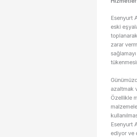
Hizmetler
Esenyurt A
eski eşyala
toplanarak
zarar ver
sağlamayı
tükenmesin
Günümüzde 
azaltmak v
Özellikle m
malzemeler
kullanılmas
Esenyurt A
ediyor ve 