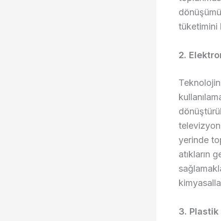
dönüşümü,
tüketimini
2. Elektr
Teknolojin
kullanılam
dönüştürüle
televizyon
yerinde to
atıkların 
sağlamakla
kimyasalla
3. Plasti