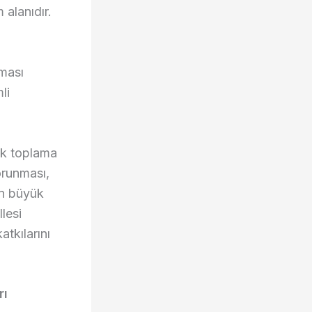
 alanıdır.
rması
li
tık toplama
orunması,
an büyük
lesi
tkılarını
rı