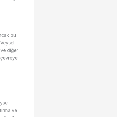
Ancak bu
 Veysel
 ve diğer
m çevreye
ysel
tırma ve