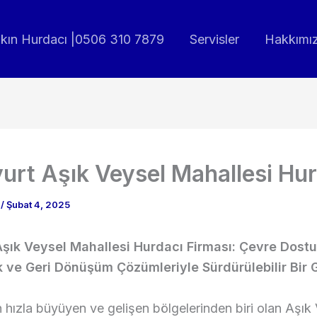
akın Hurdacı |0506 310 7879
Servisler
Hakkımı
urt Aşık Veysel Mahallesi Hur
n
/
Şubat 4, 2025
Aşık Veysel Mahallesi Hurdacı Firması: Çevre Dostu
k ve Geri Dönüşüm Çözümleriyle Sürdürülebilir Bir 
n hızla büyüyen ve gelişen bölgelerinden biri olan Aşık