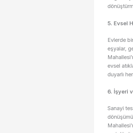
dönüştürmek
5. Evsel 
Evlerde bi
eşyalar, g
Mahallesi’
evsel atık
duyarlı he
6. İşyeri 
Sanayi tes
dönüşümü, 
Mahallesi’