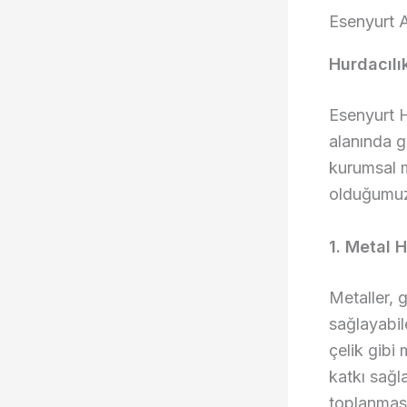
Esenyurt A
Hurdacıl
Esenyurt 
alanında g
kurumsal m
olduğumuz 
1. Metal 
Metaller,
sağlayabil
çelik gibi
katkı sağl
toplanması