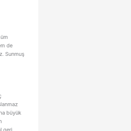
üşüm
hem de
ruz. Sunmuş
ç
aslanmaz
ına büyük
n
l geri