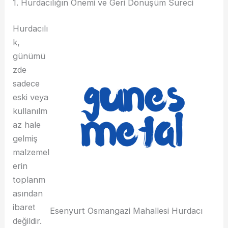
1. Hurdacılığın Önemi ve Geri Dönüşüm Süreci
Hurdacılı
k,
günümü
zde
sadece
eski veya
kullanılm
az hale
gelmiş
malzemel
erin
toplanm
asından
ibaret
Esenyurt Osmangazi Mahallesi Hurdacı
değildir.