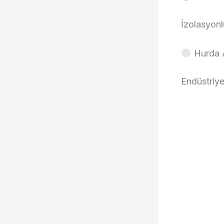
İzolasyonlu
Hurda A
Endüstriye