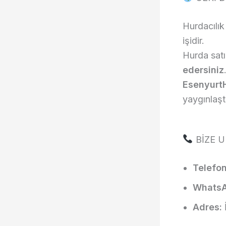
Hurdacılı
işidir.
Hurda sat
edersiniz
EsenyurtH
yaygınlaşt
BİZE U
Telefon
WhatsA
Adres: