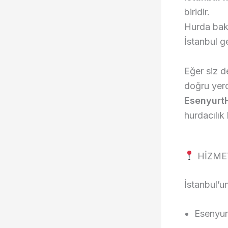
biridir.
Hurda bak
İstanbul 
Eğer siz d
doğru yerd
EsenyurtH
hurdacılık
HİZME
İstanbul’u
Esenyur