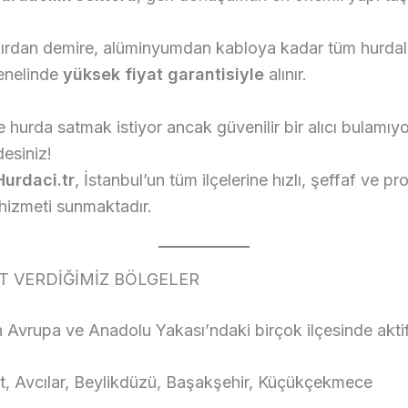
ırdan demire, alüminyumdan kabloya kadar tüm hurdala
genelinde
yüksek fiyat garantisiyle
alınır.
e hurda satmak istiyor ancak güvenilir bir alıcı bulamıy
esiniz!
urdaci.tr
, İstanbul’un tüm ilçelerine hızlı, şeffaf ve p
 hizmeti sunmaktadır.
T VERDİĞİMİZ BÖLGELER
n Avrupa ve Anadolu Yakası’ndaki birçok ilçesinde aktif
t, Avcılar, Beylikdüzü, Başakşehir, Küçükçekmece