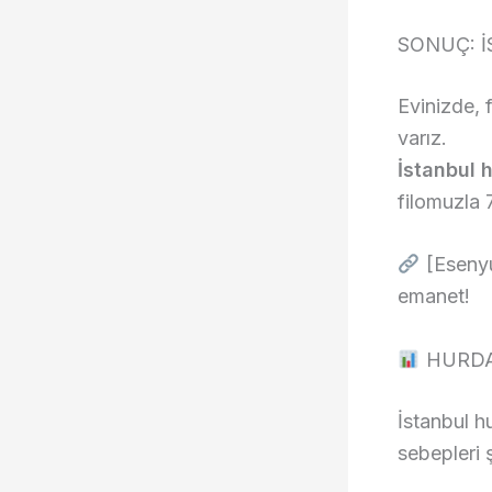
SONUÇ: İ
Evinizde, 
varız.
İstanbul 
filomuzla 
[Esenyur
emanet!
HURDA 
İstanbul h
sebepleri ş