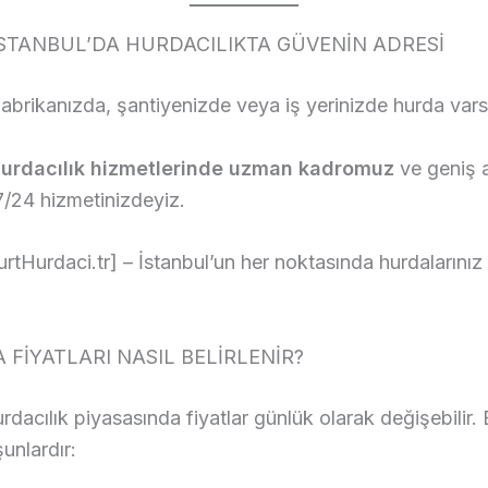
STANBUL’DA HURDACILIKTA GÜVENİN ADRESİ
fabrikanızda, şantiyenizde veya iş yerinizde hurda vars
hurdacılık hizmetlerinde uzman kadromuz
ve geniş 
7/24 hizmetinizdeyiz.
tHurdaci.tr] – İstanbul’un her noktasında hurdalarınız
FİYATLARI NASIL BELİRLENİR?
urdacılık piyasasında fiyatlar günlük olarak değişebilir.
unlardır: