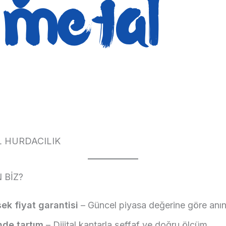
L HURDACILIK
 BİZ?
ek fiyat garantisi
– Güncel piyasa değerine göre an
nde tartım
– Dijital kantarla şeffaf ve doğru ölçüm