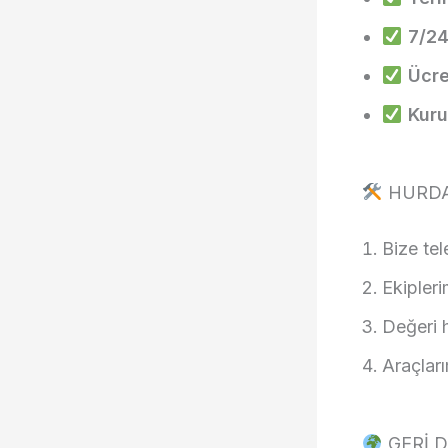
7/24
Ücre
Kuru
HURDA
Bize te
Ekipleri
Değeri 
Araçları
GERİ 