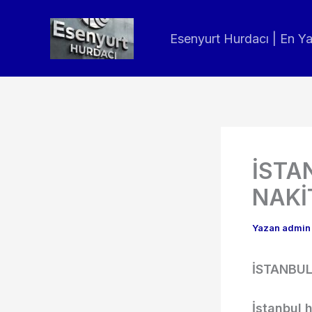
İçeriğe
atla
Esenyurt Hurdacı | En Y
İSTA
NAKİ
Yazan
admi
İSTANBUL
İstanbul 