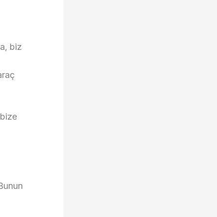
a, biz
araç
 bize
 Bunun