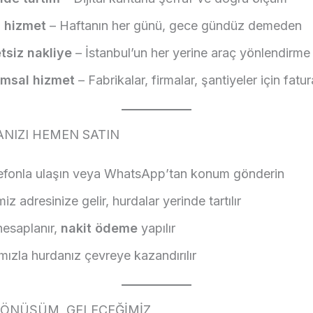
 hizmet
– Haftanın her günü, gece gündüz demeden
tsiz nakliye
– İstanbul’un her yerine araç yönlendirme
msal hizmet
– Fabrikalar, firmalar, şantiyeler için fatur
NIZI HEMEN SATIN
lefonla ulaşın veya WhatsApp’tan konum gönderin
miz adresinize gelir, hurdalar yerinde tartılır
hesaplanır,
nakit ödeme
yapılır
mızla hurdanız çevreye kazandırılır
DÖNÜŞÜM, GELECEĞİMİZ