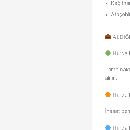
Kağıtha
Ataşehir
ALDIĞI
Hurda B
Lama bakır
alınır.
Hurda D
İnşaat demi
Hurda K