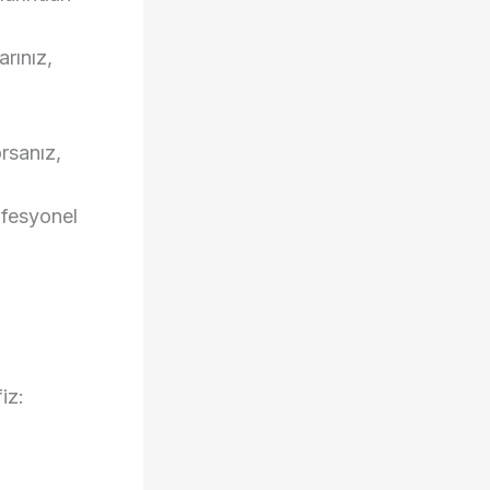
rınız,
orsanız,
rofesyonel
iz: