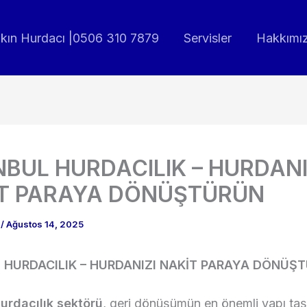
akın Hurdacı |0506 310 7879
Servisler
Hakkımı
NBUL HURDACILIK – HURDANI
T PARAYA DÖNÜŞTÜRÜN
n
/
Ağustos 14, 2025
 HURDACILIK – HURDANIZI NAKİT PARAYA DÖNÜŞ
hurdacılık sektörü
, geri dönüşümün en önemli yapı taş