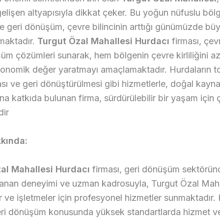
gelişen altyapısıyla dikkat çeker. Bu yoğun nüfuslu böl
e geri dönüşüm, çevre bilincinin arttığı günümüzde büy
maktadır.
Turgut Özal Mahallesi Hurdacı
firması, çev
üm çözümleri sunarak, hem bölgenin çevre kirliliğini a
onomik değer yaratmayı amaçlamaktadır. Hurdaların t
ması ve geri dönüştürülmesi gibi hizmetlerle, doğal kayna
a katkıda bulunan firma, sürdürülebilir bir yaşam için
dir
kında:
al Mahallesi Hurdacı
firması, geri dönüşüm sektörün
yanan deneyimi ve uzman kadrosuyla, Turgut Özal Maha
 ve işletmeler için profesyonel hizmetler sunmaktadır.
eri dönüşüm konusunda yüksek standartlarda hizmet ve