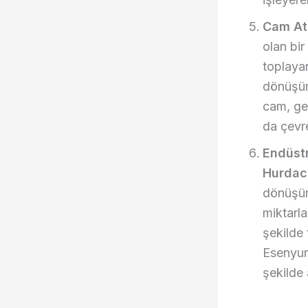
Cam Atı
olan bi
toplayar
dönüşüm
cam, ger
da çevr
Endüstr
Hurdac
dönüşüm
miktarla
şekilde 
Esenyurt
şekilde 