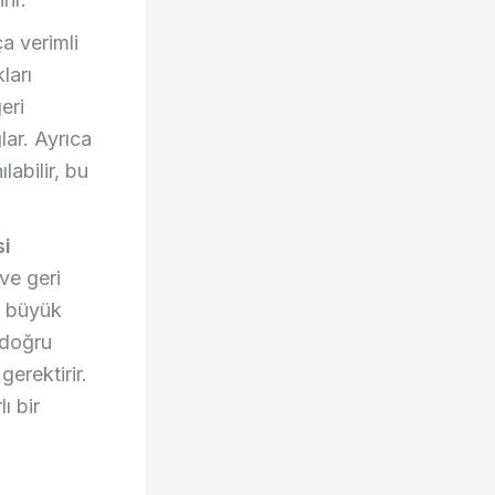
 verimli
ları
eri
lar. Ayrıca
abilir, bu
si
 ve geri
a büyük
 doğru
erektirir.
ı bir