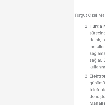
Turgut Özal Mah
Hurda M
sürecind
demir, b
metalle
sağlama
sağlar. 
kullanım
Elektro
günümüzd
telefonl
dönüştü
Mahalle