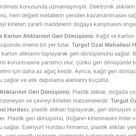
rülmesi konusunda uzmanlaşmıştır. Elektronik atıkların 
ü, hem değerli metallerin yeniden kazandırılmasını sa
yi kirleten zararlı maddelerin doğaya karışmasını engel
e Karton Atıklarının Geri Dönüşümü:
Kağıt ve karton a
nüşümde önemli bir yer tutar.
Turgut Özal Mahallesi 
 karton atıklarını toplayarak geri dönüşümünü sağlar. B
rın korunmasına yardımcı olur, çünkü geri dönüşümle bi
etimi için daha az ağaç kesilir. Ayrıca, kağıt geri dönüş
u sağlar ve atık depolama alanlarını küçültür.
 Atıklarının Geri Dönüşümü:
Plastik atıklar, doğada ç
zünmeyen ve çevreyi kirleten malzemelerdir.
Turgut Ö
si Hurdacı
, plastik atıkları toplayarak, geri dönüşüm 
er. Plastik geri dönüşümü, doğanın kirlenmesini önler v
u sağlar. Esenyurt Hurdacı firmamız, plastik atıkları ye
k, yeni plastik ürünlerin üretiminde kullanılabilir hale geti