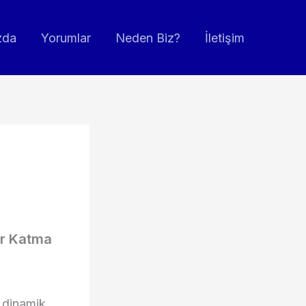
zda
Yorumlar
Neden Biz?
İletişim
er Katma
, dinamik