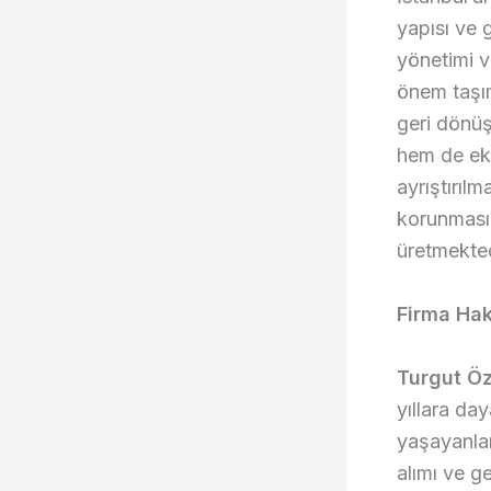
yapısı ve 
yönetimi v
önem taşı
geri dönüş
hem de ek
ayrıştırıl
korunmasın
üretmekte
Firma Hak
Turgut Öz
yıllara da
yaşayanlar
alımı ve g