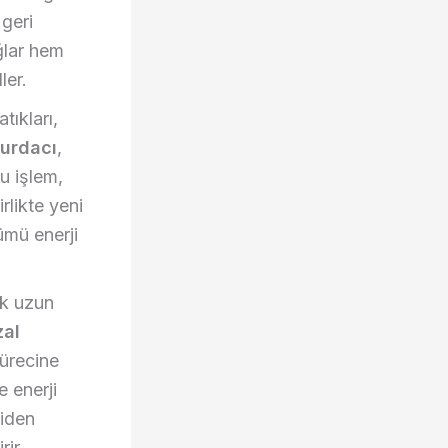
geri
ğlar hem
ler.
tıkları,
Hurdacı
,
u işlem,
rlikte yeni
ümü enerji
ok uzun
zal
sürecine
e enerji
niden
rir.