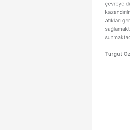
çevreye du
kazandırıl
atıkları g
sağlamakta
sunmaktad
Turgut Öz