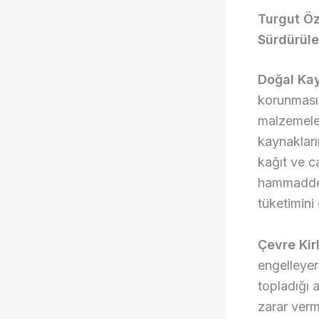
Turgut Öz
Sürdürüleb
Doğal Kay
korunması
malzemeler
kaynakları
kağıt ve c
hammadde t
tüketimini
Çevre Kirl
engelleyere
topladığı 
zarar verme