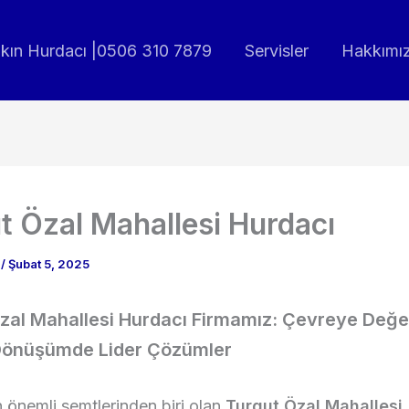
akın Hurdacı |0506 310 7879
Servisler
Hakkımı
t Özal Mahallesi Hurdacı
n
/
Şubat 5, 2025
zal Mahallesi Hurdacı Firmamız: Çevreye Değ
Dönüşümde Lider Çözümler
n önemli semtlerinden biri olan
Turgut Özal Mahallesi