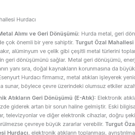
allesi Hurdacı
etal Alımı ve Geri Dönüşümü:
Hurda metal, geri dö
e çok önemli bir yere sahiptir.
Turgut Özal Mahallesi
akır, alüminyum ve çelik gibi çeşitli metal türlerini topl
rin geri dönüşümünü sağlar. Metal geri dönüşümü, enerj
nın yanı sıra, doğal kaynakların korunmasına da büyük
Esenyurt Hurdacı firmamız, metal atıkları işleyerek yen
a sunar, böylece çevre üzerindeki olumsuz etkiler azaltı
nik Atıkların Geri Dönüşümü (E-Atık):
Elektronik atıkl
e giderek artan bir sorun haline gelmiştir. Eski bilgisa
ar, televizyonlar ve diğer elektronik cihazlar, doğru şeki
rülmezse çevreye büyük zararlar verebilir.
Turgut Öza
si Hurdacı
, elektronik atıkların toplanması, ayrıştırılma