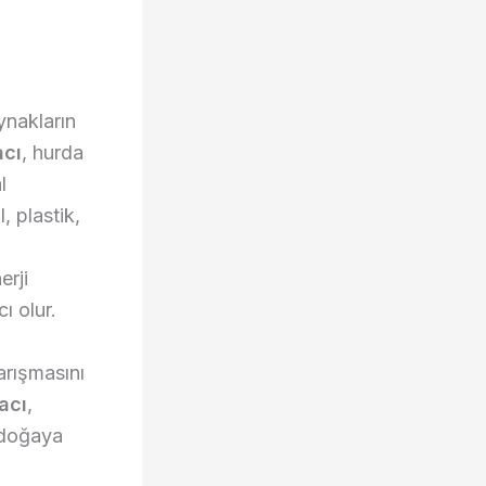
nakların
acı
, hurda
l
, plastik,
erji
ı olur.
arışmasını
acı
,
n doğaya