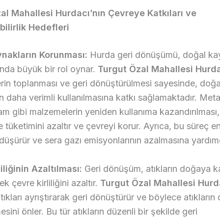
al Mahallesi Hurdacı’nın Çevreye Katkıları ve
ilirlik Hedefleri
nakların Korunması:
Hurda geri dönüşümü, doğal kay
nda büyük bir rol oynar.
Turgut Özal Mahallesi Hurd
in toplanması ve geri dönüştürülmesi sayesinde, doğa
n daha verimli kullanılmasına katkı sağlamaktadır. Metal
am gibi malzemelerin yeniden kullanıma kazandırılması,
üketimini azaltır ve çevreyi korur. Ayrıca, bu süreç en
 düşürür ve sera gazı emisyonlarının azalmasına yardımc
iliğinin Azaltılması:
Geri dönüşüm, atıkların doğaya k
k çevre kirliliğini azaltır.
Turgut Özal Mahallesi Hurd
atıkları ayrıştırarak geri dönüştürür ve böylece atıkları
sini önler. Bu tür atıkların düzenli bir şekilde geri