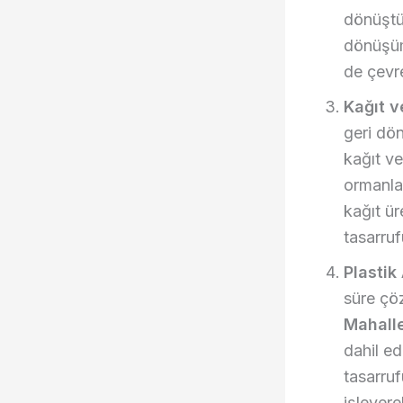
dönüştü
dönüşüm
de çevre
Kağıt v
geri dö
kağıt ve
ormanla
kağıt ür
tasarruf
Plastik
süre çö
Mahalle
dahil ed
tasarruf
işleyere