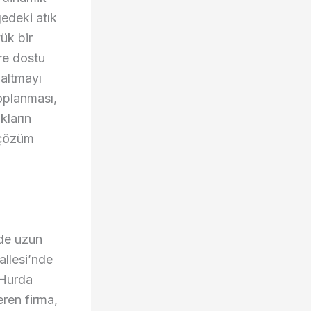
gedeki atık
ük bir
re dostu
zaltmayı
oplanması,
kların
 çözüm
de uzun
llesi’nde
 Hurda
ren firma,