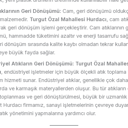
klarının Geri Dönüşümü:
Cam, geri dönüşümü oldukça
r malzemedir.
Turgut Özal Mahallesi Hurdacı
, cam atık
ak geri dönüşüm işlemi gerçekleştirir. Cam atıklarının g
ü, hammadde tüketimini azaltır ve enerji tasarrufu sağ
i dönüşüm sırasında kalite kaybı olmadan tekrar kullanıl
eye büyük fayda sağlar.
iyel Atıkların Geri Dönüşümü:
Turgut Özal Mahalle
ı
, endüstriyel işletmeler için büyük ölçekli atık toplama
 hizmeti sunar. Endüstriyel atıklar, genellikle çok dah
rda ve karmaşık materyallerden oluşur. Bu tür atıkların
toplanması ve geri dönüştürülmesi, büyük bir uzmanlık g
 Hurdacı firmamız, sanayi işletmelerinin çevreye duyarl
atık yönetimini yapmalarına yardımcı olur.