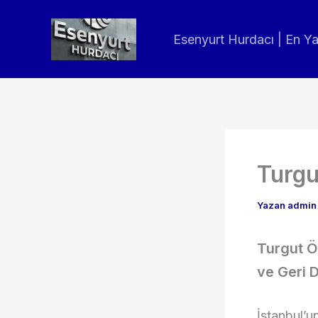
İçeriğe
atla
Esenyurt Hurdacı | En Y
Turgu
Yazan
admi
Turgut Ö
ve Geri 
İstanbul’u