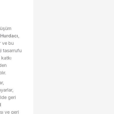
nüşüm
 Hurdacı
,
ar ve bu
i tasarrufu
 katkı
iden
lır.
ar,
yarlar,
lde geri
l
sı ve geri